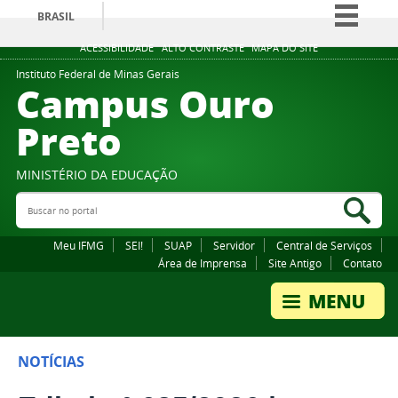
BRASIL
Simplifique!
ACESSIBILIDADE
ALTO CONTRASTE
MAPA DO SITE
Comunica BR
Instituto Federal de Minas Gerais
Campus Ouro
Participe
Preto
Acesso à informação
Legislação
MINISTÉRIO DA EDUCAÇÃO
Canais
Buscar no portal
Bus
Meu IFMG
SEI!
SUAP
Servidor
Central de Serviços
Área de Imprensa
Site Antigo
Contato
NOTÍCIAS