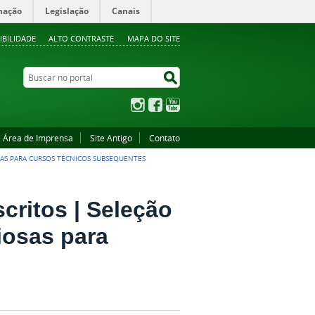
mação
Legislação
Canais
IBILIDADE
ALTO CONTRASTE
MAPA DO SITE
Buscar no portal
Buscar no portal
Instagram
Facebook
YouTube
Área de Imprensa
Site Antigo
Contato
SAS PARA CURSOS TÉCNICOS SUBSEQUENTES
scritos | Seleção
iosas para