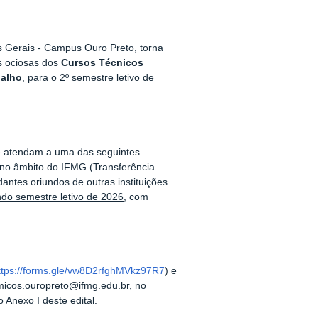
as Gerais - Campus Ouro Preto, torna
s ociosas dos
C
ursos Técnicos
balho
, para o 2º semestre letivo de
ue atendam a uma das seguintes
 no âmbito do IFMG (Transferência
antes oriundos de outras instituições
do semestre letivo de 2026
, com
ttps://forms.gle/vw8D2rfghMVkz97R7
) e
icos.ouropreto@ifmg.edu.br
, no
 Anexo I deste edital.