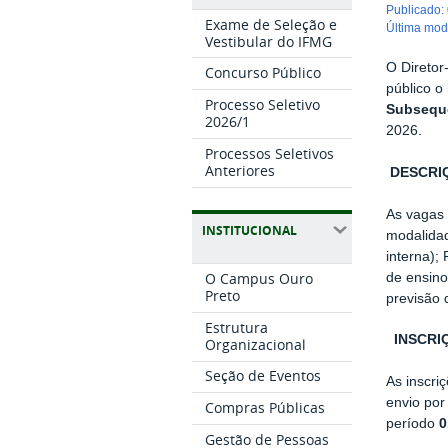
publicado
:
Exame de Seleção e
última mo
Vestibular do IFMG
O Diretor
Concurso Público
público o
Processo Seletivo
Subseque
2026/1
2026.
Processos Seletivos
Anteriores
DESCRI
As vagas 
INSTITUCIONAL
modalidad
interna);
O Campus Ouro
de ensino
Preto
previsão 
Estrutura
INSCRI
Organizacional
Seção de Eventos
As inscri
envio por
Compras Públicas
período
0
Gestão de Pessoas