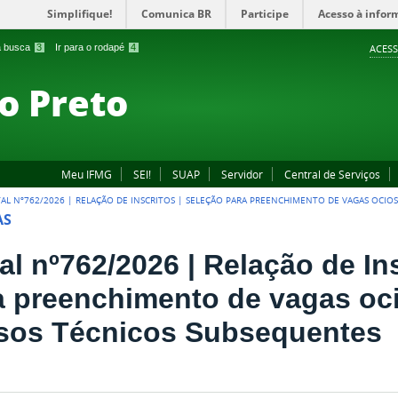
Simplifique!
Comunica BR
Participe
Acesso à infor
 a busca
3
Ir para o rodapé
4
ACESS
o Preto
Meu IFMG
SEI!
SUAP
Servidor
Central de Serviços
TAL Nº762/2026 | RELAÇÃO DE INSCRITOS | SELEÇÃO PARA PREENCHIMENTO DE VAGAS OCIO
AS
al nº762/2026 | Relação de In
a preenchimento de vagas oc
sos Técnicos Subsequentes