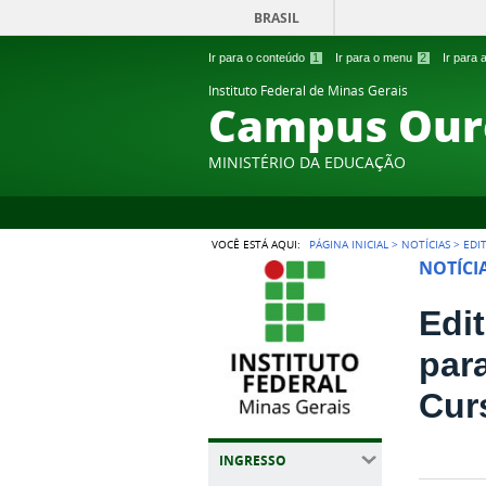
BRASIL
Ir para o conteúdo
1
Ir para o menu
2
Ir para
Instituto Federal de Minas Gerais
Campus Our
MINISTÉRIO DA EDUCAÇÃO
VOCÊ ESTÁ AQUI:
PÁGINA INICIAL
>
NOTÍCIAS
>
EDI
NOTÍCI
Edit
par
Cur
INGRESSO