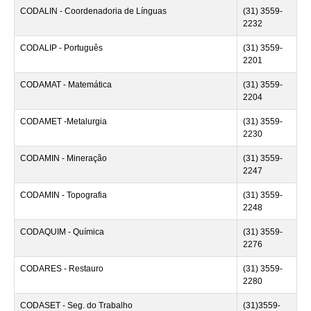
CODALIN - Coordenadoria de Línguas
(31) 3559-
2232
CODALIP - Português
(31) 3559-
2201
CODAMAT - Matemática
(31) 3559-
2204
CODAMET -Metalurgia
(31) 3559-
2230
CODAMIN - Mineração
(31) 3559-
2247
CODAMIN - Topografia
(31) 3559-
2248
CODAQUIM - Química
(31) 3559-
2276
CODARES - Restauro
(31) 3559-
2280
CODASET - Seg. do Trabalho
(31)3559-