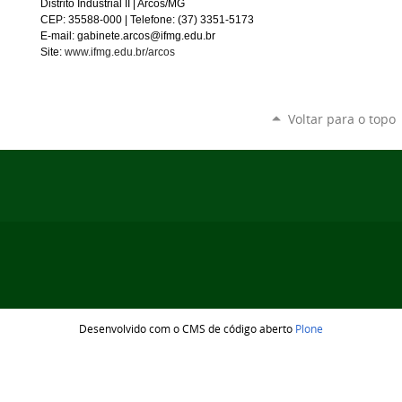
Distrito Industrial II | Arcos/MG
CEP: 35588-000 | Telefone: (37) 3351-5173
E-mail: gabinete.arcos@ifmg.edu.br
Site:
www.ifmg.edu.br/arcos
Voltar para o topo
Desenvolvido com o CMS de código aberto
Plone