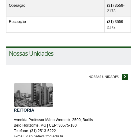
Operação
(31) 3559-
2173
Recepção
(31) 3559-
2172
Nossas Unidades
NOSSAS UNIDADES
REITORIA
Avenida Professor Mário Werneck, 2590, Buritis
Belo Horizonte, MG | CEP: 30575-180
Telefone: (31) 2513-5222
E-mail:
gabinete@ifmg.edu.br