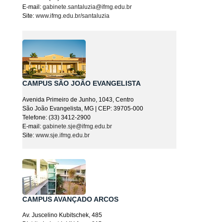
E-mail:
gabinete.santaluzia@ifmg.edu.br
Site:
www.ifmg.edu.br/santaluzia
CAMPUS SÃO JOÃO EVANGELISTA
Avenida Primeiro de Junho, 1043, Centro
São João Evangelista, MG | CEP: 39705-000
Telefone: (33) 3412-2900
E-mail:
gabinete.sje@ifmg.edu.br
Site:
www.sje.ifmg.edu.br
CAMPUS AVANÇADO ARCOS
Av. Juscelino Kubitschek, 485