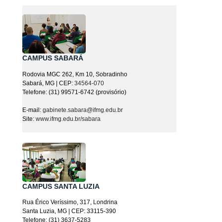
CAMPUS SABARÁ
Rodovia MGC 262, Km 10, Sobradinho
Sabará, MG | CEP:
34564-070
Telefone: (31) 99571-6742 (provisório)
E-mail:
gabinete.sabara@ifmg.edu.br
Site:
www.ifmg.edu.br/sabara
CAMPUS SANTA LUZIA
Rua Érico Veríssimo, 317, Londrina
Santa Luzia, MG | CEP: 33115-390
Telefone: (31) 3637-5283