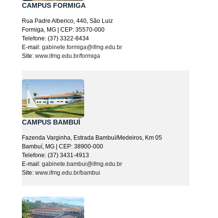
CAMPUS FORMIGA
Rua Padre Alberico, 440, São Luiz
Formiga, MG | CEP: 35570-000
Telefone: (37) 3322-8434
E-mail:
gabinete.formiga@ifmg.edu.br
Site:
www.ifmg.edu.br/formiga
CAMPUS BAMBUÍ
Fazenda Varginha, Estrada Bambuí/Medeiros, Km 05
Bambuí, MG | CEP: 38900-000
Telefone: (37) 3431-4913
E-mail:
gabinete.bambui@ifmg.edu.br
Site:
www.ifmg.edu.br/bambui