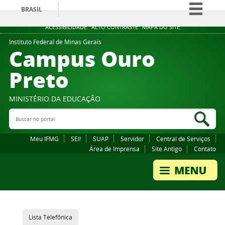
BRASIL
Simplifique!
ACESSIBILIDADE
ALTO CONTRASTE
MAPA DO SITE
Comunica BR
Instituto Federal de Minas Gerais
Campus Ouro
Participe
Preto
Acesso à informação
Legislação
MINISTÉRIO DA EDUCAÇÃO
Canais
Buscar no portal
Bus
Meu IFMG
SEI!
SUAP
Servidor
Central de Serviços
Área de Imprensa
Site Antigo
Contato
Lista Telefônica