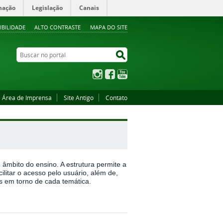
mação
Legislação
Canais
IBILIDADE
ALTO CONTRASTE
MAPA DO SITE
Buscar no portal
Buscar no portal
Instagram
Facebook
YouTube
Área de Imprensa
Site Antigo
Contato
 âmbito do ensino. A estrutura permite a
litar o acesso pelo usuário, além de,
os em torno de cada temática.