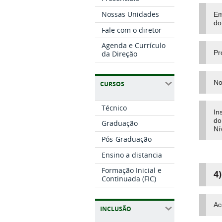
Nossas Unidades
E
m
do
Fale com o diretor
Agenda e Currículo
Pr
da Direção
No
CURSOS
Técnico
In
do
Graduação
Ní
Pós-Graduação
Ensino a distancia
Formação Inicial e
4
Continuada (FIC)
Ac
INCLUSÃO