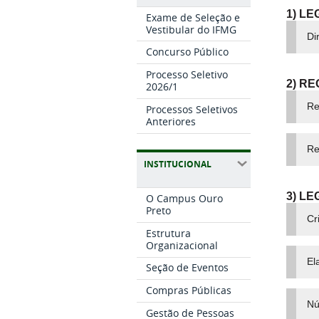
1) L
Exame de Seleção e
Vestibular do IFMG
Di
Concurso Público
Processo Seletivo
2) R
2026/1
Re
Processos Seletivos
Anteriores
Re
INSTITUCIONAL
3) L
O Campus Ouro
Preto
Cr
Estrutura
Organizacional
El
Seção de Eventos
Compras Públicas
Nú
Gestão de Pessoas