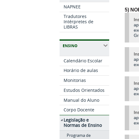
NAPNEE
5) N
Tradutores
In
Intérpretes de
ap
LIBRAS
ex
Gr
ENSINO
In
ap
Calendário Escolar
ex
Horário de aulas
Monitorias
In
ap
Estudos Orientados
ex
Manual do Aluno
Corpo Docente
In
ap
Legislação e
ex
Normas de Ensino
Programa de