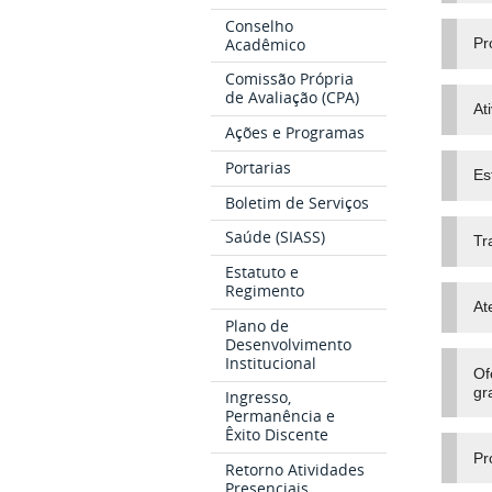
Conselho
Acadêmico
Pr
Comissão Própria
de Avaliação (CPA)
At
Ações e Programas
Portarias
Es
Boletim de Serviços
Saúde (SIASS)
Tr
Estatuto e
Regimento
At
Plano de
Desenvolvimento
Institucional
Of
gr
Ingresso,
Permanência e
Êxito Discente
Pr
Retorno Atividades
Presenciais