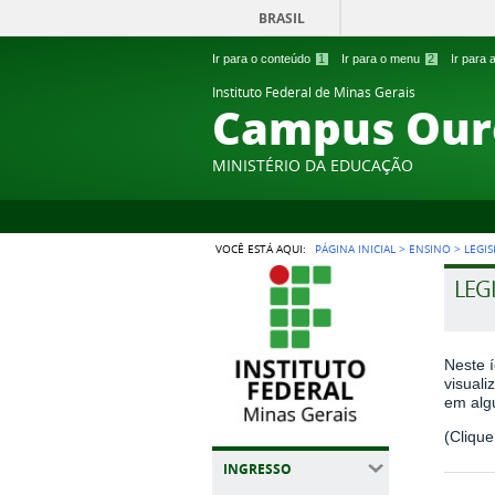
BRASIL
Ir para o conteúdo
1
Ir para o menu
2
Ir para
Instituto Federal de Minas Gerais
Campus Our
MINISTÉRIO DA EDUCAÇÃO
VOCÊ ESTÁ AQUI:
PÁGINA INICIAL
>
ENSINO
>
LEGI
LEG
Neste í
visuali
em algu
(Cliqu
INGRESSO