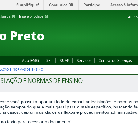
Simplifique!
Comunica BR
Participe
Acesso à infor
 a busca
3
Ir para o rodapé
4
ACESS
o Preto
Meu IFMG
SEI!
SUAP
Servidor
Central de Serviços
SLAÇÃO E NORMAS DE ENSINO
ISLAÇÃO E NORMAS DE ENSINO
cone você possui a oportunidade de consultar legislações e normas no
zação sempre do que é mais geral para o mais específico, buscando faci
ns casos, deixar mais claros os fluxos e procedimentos administrativ
e no texto para acessar o documento)