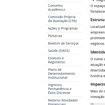
Integr
Conselho
O espaço 
Acadêmico
fortalece
Comissão Própria
Estrutu
de Avaliação (CPA)
Localiza
Ações e Programas
empreend
Portarias
promoven
Boletim de Serviços
negócios
Saúde (SIASS)
Identid
Estatuto e
O nome d
Regimento
atuação 
Plano de
diversid
Desenvolvimento
história 
Institucional
Impact
Ingresso,
Permanência e
Mais do 
Êxito Discente
inovação
Retorno Atividades
Presenciais