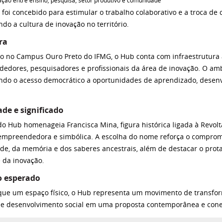
ação entre ensino, pesquisa, setor produtivo e comunidade
foi concebido para estimular o trabalho colaborativo e a troca de
ndo a cultura de inovação no território.
ra
do no Campus Ouro Preto do IFMG, o Hub conta com infraestrutura
edores, pesquisadores e profissionais da área de inovação. O am
do o acesso democrático a oportunidades de aprendizado, desenv
.
ade e significado
o Hub homenageia Francisca Mina, figura histórica ligada à Revolt
empreendedora e simbólica. A escolha do nome reforça o comprom
ade, da memória e dos saberes ancestrais, além de destacar o pro
e da inovação.
o esperado
que um espaço físico, o Hub representa um movimento de transfo
 e desenvolvimento social em uma proposta contemporânea e con