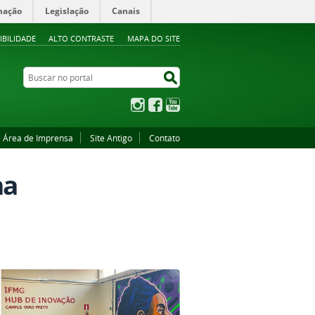
mação
Legislação
Canais
IBILIDADE
ALTO CONTRASTE
MAPA DO SITE
Buscar no portal
Buscar no portal
Instagram
Facebook
YouTube
Área de Imprensa
Site Antigo
Contato
na