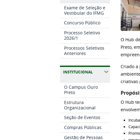
Exame de Seleção e
Vestibular do IFMG
Concurso Público
Processo Seletivo
2026/1
O Hub de
Preto, e
Processos Seletivos
Anteriores
empreend
Criado a
INSTITUCIONAL
ambiente
criativa
O Campus Ouro
Propósi
Preto
O Hub te
Estrutura
Organizacional
envolvem
Seção de Eventos
Incuba
Capaci
Compras Públicas
Promoç
Gestão de Pessoas