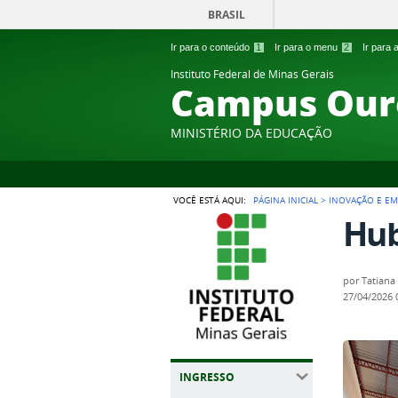
BRASIL
Ir para o conteúdo
1
Ir para o menu
2
Ir para
Instituto Federal de Minas Gerais
Campus Our
MINISTÉRIO DA EDUCAÇÃO
VOCÊ ESTÁ AQUI:
PÁGINA INICIAL
>
INOVAÇÃO E E
Hub
por
Tatiana
27/04/2026
INGRESSO