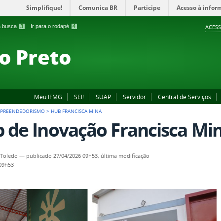
Simplifique!
Comunica BR
Participe
Acesso à infor
 a busca
3
Ir para o rodapé
4
ACESS
o Preto
Meu IFMG
SEI!
SUAP
Servidor
Central de Serviços
MPREENDEDORISMO
>
HUB FRANCISCA MINA
 de Inovação Francisca Mi
 Toledo
—
publicado
27/04/2026 09h53,
última modificação
 09h53