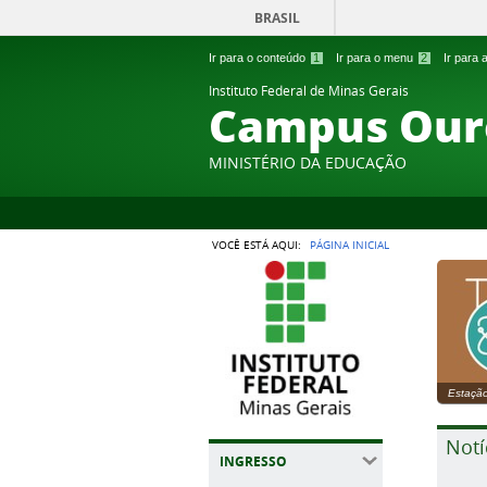
BRASIL
Ir para o conteúdo
1
Ir para o menu
2
Ir para
Instituto Federal de Minas Gerais
Campus Our
MINISTÉRIO DA EDUCAÇÃO
VOCÊ ESTÁ AQUI:
PÁGINA INICIAL
Estação
Notí
INGRESSO