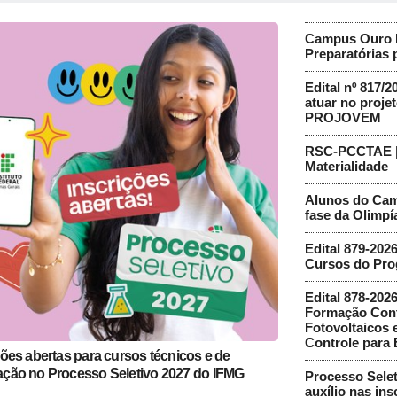
Campus Ouro P
Preparatórias 
Edital nº 817/2
atuar no projet
PROJOVEM
RSC-PCCTAE | 
Materialidade
Alunos do Cam
fase da Olimpía
Edital 879-202
Cursos do Pro
Edital 878-202
Formação Cont
Fotovoltaicos 
Controle para 
ções abertas para cursos técnicos e de
ção no Processo Seletivo 2027 do IFMG
Processo Selet
auxílio nas ins