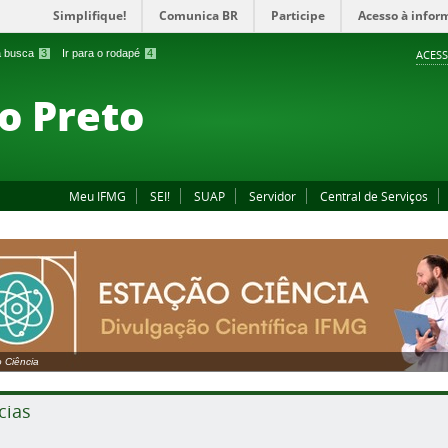
Simplifique!
Comunica BR
Participe
Acesso à infor
 a busca
3
Ir para o rodapé
4
ACESS
o Preto
Meu IFMG
SEI!
SUAP
Servidor
Central de Serviços
 Ciência
cias