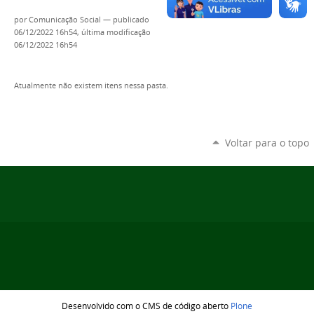
por
Comunicação Social
—
publicado
06/12/2022 16h54,
última modificação
06/12/2022 16h54
Atualmente não existem itens nessa pasta.
Voltar para o topo
Desenvolvido com o CMS de código aberto
Plone