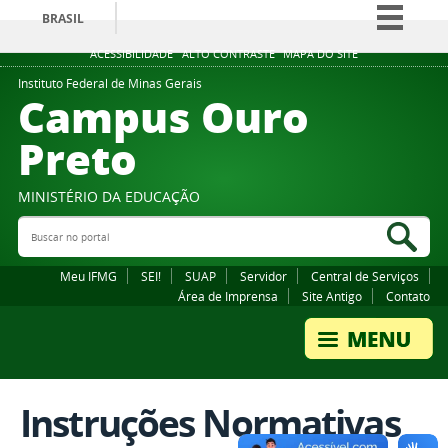
BRASIL
Simplifique!
ACESSIBILIDADE
ALTO CONTRASTE
MAPA DO SITE
Comunica BR
Instituto Federal de Minas Gerais
Campus Ouro
Participe
Preto
Acesso à informação
Legislação
MINISTÉRIO DA EDUCAÇÃO
Canais
Buscar no portal
Bus
Meu IFMG
SEI!
SUAP
Servidor
Central de Serviços
Área de Imprensa
Site Antigo
Contato
Instruções Normativas