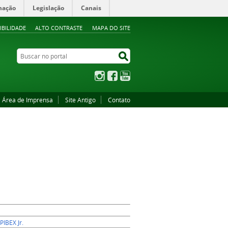
mação
Legislação
Canais
IBILIDADE
ALTO CONTRASTE
MAPA DO SITE
Buscar no portal
Buscar no portal
Instagram
Facebook
YouTube
Área de Imprensa
Site Antigo
Contato
PIBEX Jr.