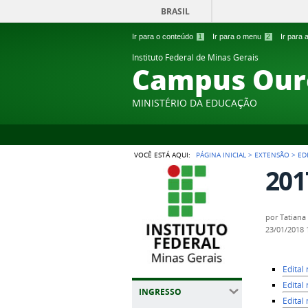
BRASIL
Ir para o conteúdo
1
Ir para o menu
2
Ir para
Instituto Federal de Minas Gerais
Campus Our
MINISTÉRIO DA EDUCAÇÃO
VOCÊ ESTÁ AQUI:
PÁGINA INICIAL
>
EXTENSÃO
>
ED
201
por
Tatiana
23/01/2018
Edital
Edital
INGRESSO
Edital