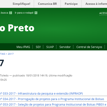
Simplifique!
Comunica BR
Participe
Acesso à infor
 a busca
3
Ir para o rodapé
4
ACESS
o Preto
Meu IFMG
SEI!
SUAP
Servidor
Central de Serviços
ITAIS
>
2017
7
 Toledo
—
publicado
18/01/2018 14h19,
última modificação
 15h25
 nº 033-2017 - Infraestrutura da pesquisa e extensão (INFRAOP)
 nº 034-2017 - Prorrogação de projetos para o Programa Institucional de Bolsas
 nº 053-2017 - Seleção de projetos para Programa Institucional de Bolsas PIBEX e 