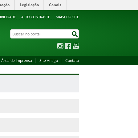
mação
Legislação
Canais
IBILIDADE
ALTO CONTRASTE
MAPA DO SITE
Buscar no portal
Buscar no portal
Instagram
Facebook
YouTube
Área de Imprensa
Site Antigo
Contato