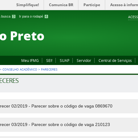
Simplifique!
Comunica BR
Participe
Acesso à infor
 a busca
3
Ir para o rodapé
4
ACESS
o Preto
Meu IFMG
SEI!
SUAP
Servidor
Central de Serviços
>
CONSELHO ACADÊMICO
>
PARECERES
ECERES
recer 02/2019 - Parecer sobre o código de vaga 0869670
recer 03/2019 - Parecer sobre o código de vaga 210123