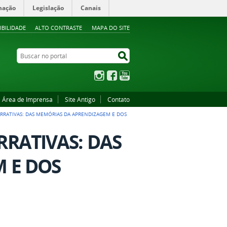
mação
Legislação
Canais
IBILIDADE
ALTO CONTRASTE
MAPA DO SITE
Buscar no portal
Buscar no portal
Instagram
Facebook
YouTube
Área de Imprensa
Site Antigo
Contato
RRATIVAS: DAS MEMÓRIAS DA APRENDIZAGEM E DOS
RATIVAS: DAS
 E DOS