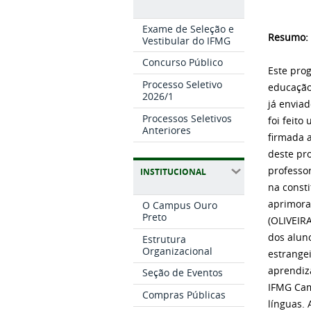
Exame de Seleção e
Resumo:
Vestibular do IFMG
Concurso Público
Este pro
Processo Seletivo
educação 
2026/1
já envia
Processos Seletivos
foi feit
Anteriores
firmada 
deste pro
professor
INSTITUCIONAL
na const
aprimora
O Campus Ouro
Preto
(OLIVEIR
dos alun
Estrutura
Organizacional
estrange
aprendiz
Seção de Eventos
IFMG Cam
Compras Públicas
línguas. 