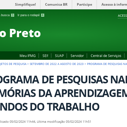
Simplifique!
Comunica BR
Participe
Acesso à infor
 a busca
3
Ir para o rodapé
4
ACESS
o Preto
Meu IFMG
SEI!
SUAP
Servidor
Central de Serviços
JETOS DE PESQUISA
>
SETEMBRO DE 2022 A AGOSTO DE 2023
>
PROGRAMA DE PESQUISAS NA
GRAMA DE PESQUISAS NAR
MÓRIAS DA APRENDIZAGEM
NDOS DO TRABALHO
licado
05/02/2024 11h44,
última modificação
05/02/2024 11h51