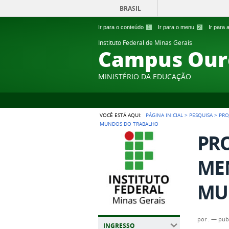
BRASIL
Ir para o conteúdo
1
Ir para o menu
2
Ir para
Instituto Federal de Minas Gerais
Campus Our
MINISTÉRIO DA EDUCAÇÃO
VOCÊ ESTÁ AQUI:
PÁGINA INICIAL
>
PESQUISA
>
PRO
MUNDOS DO TRABALHO
PRO
ME
MU
por
.
—
pub
INGRESSO