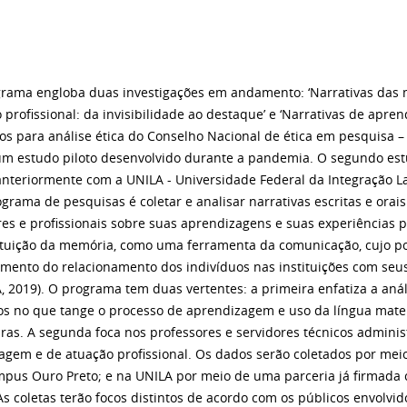
grama engloba duas investigações em andamento: ‘Narrativas das
profissional: da invisibilidade ao destaque’ e ‘Narrativas de apre
dos para análise ética do Conselho Nacional de ética em pesquisa –
o um estudo piloto desenvolvido durante a pandemia. O segundo es
anteriormente com a UNILA - Universidade Federal da Integração La
grama de pesquisas é coletar e analisar narrativas escritas e orai
es e profissionais sobre suas aprendizagens e suas experiências pr
ituição da memória, como uma ferramenta da comunicação, cujo pot
mento do relacionamento dos indivíduos nas instituições com seu
A, 2019). O programa tem duas vertentes: a primeira enfatiza a an
os no que tange o processo de aprendizagem e uso da língua mate
iras. A segunda foca nos professores e servidores técnicos adminis
agem e de atuação profissional. Os dados serão coletados por meio
pus Ouro Preto; e na UNILA por meio de uma parceria já firmada
As coletas terão focos distintos de acordo com os públicos envolvid